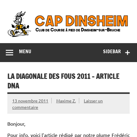
Skip
to
content
CAP Dinsheim
Club de Course à pied de Dinsheim-sur-Bruche
MENU
SIDEBAR
LA DIAGONALE DES FOUS 2011 – ARTICLE
DNA
13 novembre 2011
Maxime Z.
Laisser un
commentaire
Bonjour,
Pour info, voici l’article rédigé par notre plume Frédéric